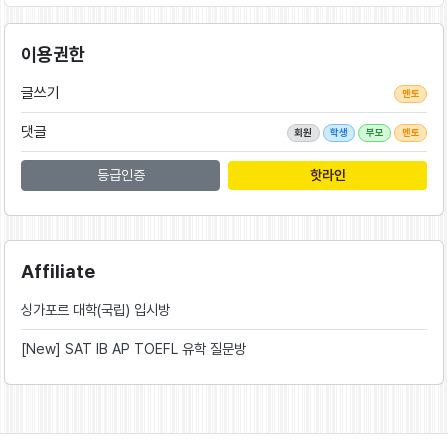
이용권한
글쓰기
멘토
댓글
회원
학생
부모
멘토
등급인증
핫라인
Affiliate
싱가포르 대학(국립) 입시방
[New] SAT IB AP TOEFL 유학 질문방