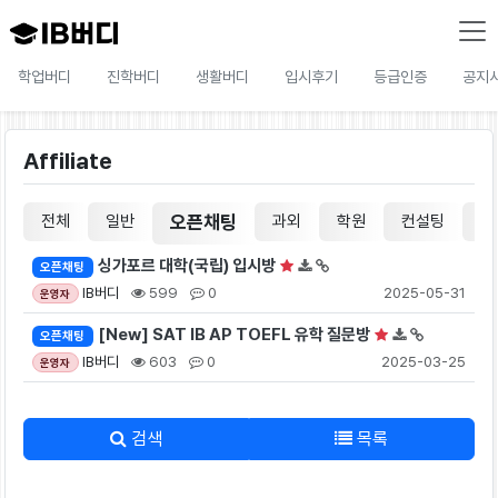
학업버디
진학버디
생활버디
입시후기
등급인증
공지
Affiliate
전체
일반
오픈채팅
과외
학원
컨설팅
유
싱가포르 대학(국립) 입시방
오픈채팅
IB버디
599
0
2025-05-31
운영자
[New] SAT IB AP TOEFL 유학 질문방
오픈채팅
IB버디
603
0
2025-03-25
운영자
검색
목록