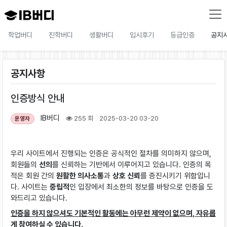
학업버디
진학버디
생활버디
입시후기
등급인증
공지
공지사항
인증방식 안내
IB버디
255 회
2025-03-20 03-20
운영자
우리 사이트에서 진행되는 인증은 공식적인 절차를 의미하지 않으며,
회원들의
선의
를 신뢰하는 기반에서 이루어지고 있습니다. 인증의 목
적은 회원 간의
원활한 의사소통
과
상호 신뢰
를 증진시키기 위함입니
다. 사이트는
중립적
인 입장에서 최소한의 정보를 바탕으로 인증을 도
와드리고 있습니다.
인증을 하지 않으셔도 기본적인 활동에는 아무런 제약이 없으며, 자유롭
게 참여하실 수 있습니다.