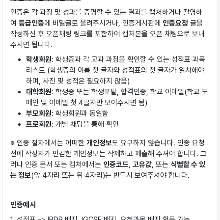
인증은 각 과정 및 성과를 증명할 수 있는 결과를 캡처하거나 촬영하
여
등급인증
에 비밀글로 올려주시거나, 인증게시판에
인증요청
글을
작성하신 후 오픈채팅 링크를 포함하여 캡처본을 오픈 채팅으로 보내
주시면 됩니다.
학생회원
: 학생증과 각 교과 과정을 확인할 수 있는 성적표 과목
리스트 (학생증의 이름 첫 글자와 성적표의 첫 글자가 일치해야
하며, 사진 및 성적은 필요하지 않음)
대학회원
: 학생증 또는 학생포탈, 합격인증, 학교 이메일(학교 도
메인 및 이메일 첫 4글자만 보여주시면 됨)
부모회원
: 학생회원과 동일함
프로회원
: 개별 채팅을 통해 확인
※ 인증 절차에서는 어떠한
개인정보
도 요구하지 않습니다. 인증 요청
전에 작성자가 민감한 개인정보는 삭제하고 제출해 주셔야 합니다. 그
러나 인증 문서 또는 캡처에서는
인증코드
,
고유값
, 또는
식별할 수 있
는 정보
(앞 4자리 또는 뒤 4자리)는 반드시 보여주셔야 합니다.
인증예시
1. 성적표 -> IBDP 배지, IGCSE 배지, 요청과목 배지 획득 가능