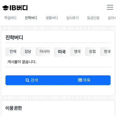
학업버디
진학버디
생활버디
입시후기
등급인증
공지
진학버디
전체
잡담
아시아
미국
영국
유럽
한국
게시물이 없습니다.
검색
목록
이용권한