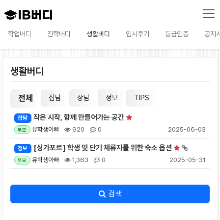
학업버디
진학버디
생활버디
입시후기
등급인증
공지
생활버디
전체
잡담
상담
정보
TIPS
작은 시작, 함께 만들어가는 공간
잡담
유학생아빠
920
0
2025-06-03
부모
[싱가포르] 학생 및 단기 체류자를 위한 숙소 옵션
정보
유학생아빠
1,363
0
2025-05-31
부모
검색