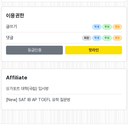
이용권한
글쓰기
학생
부모
멘토
댓글
회원
학생
부모
멘토
등급인증
핫라인
Affiliate
싱가포르 대학(국립) 입시방
[New] SAT IB AP TOEFL 유학 질문방