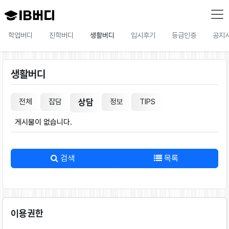
학업버디
진학버디
생활버디
입시후기
등급인증
공지
생활버디
전체
잡담
상담
정보
TIPS
게시물이 없습니다.
검색
목록
이용권한